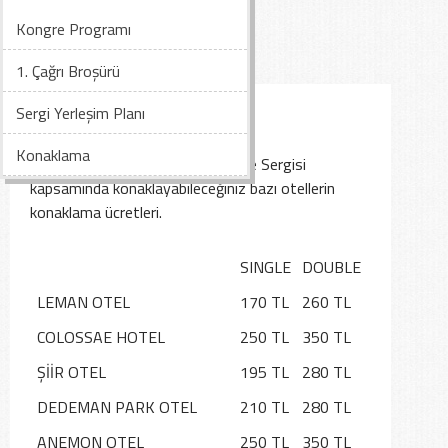
Kongre Programı
1. Çağrı Broşürü
KONAKLAMA
Sergi Yerleşim Planı
Konaklama
IX. Bakım Teknolojileri Kongresi ve Sergisi
kapsamında konaklayabileceğiniz bazı otellerin
konaklama ücretleri.
SINGLE
DOUBLE
LEMAN OTEL
170 TL
260 TL
COLOSSAE HOTEL
250 TL
350 TL
ŞİİR OTEL
195 TL
280 TL
DEDEMAN PARK OTEL
210 TL
280 TL
ANEMON OTEL
250 TL
350 TL