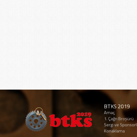
BTKS 2019
Amaç
1. Çağrı Broşürü
Sergi ve Sponsor
Konaklama