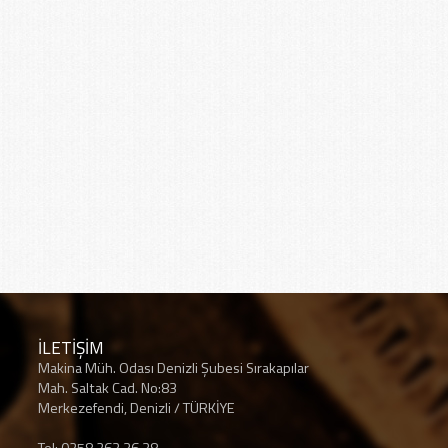
İLETİŞİM
Makina Müh. Odası Denizli Şubesi Sırakapılar
Mah. Saltak Cad. No:83
Merkezefendi, Denizli / TÜRKİYE