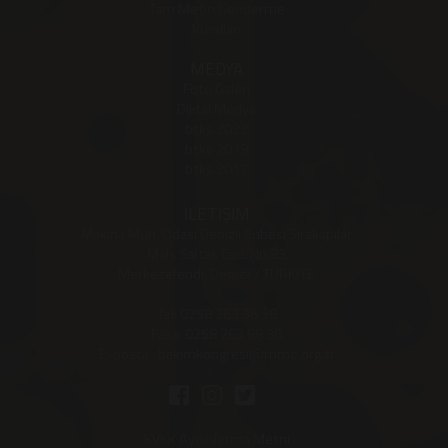
Tam Metin Gönderme
Kuralları
MEDYA
Foto Galeri
Dijital Medya
btks 2022
btks 2019
btks 2017
İLETİŞİM
Makina Müh. Odası Denizli Şubesi Sırakapılar
Mah. Saltak Cad. No:83
Merkezefendi, Denizli / TÜRKİYE
Tel: 0258 263 36 38
Faks: 0258 263 88 36
E-posta :
bakimkongresi@mmo.org.tr
KVKK Aydınlatma Metni