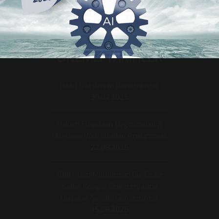
ÖNEMLİ TARİHLER
Bildiri Özetlerinin Gönderilmesi.
30.07.2025
Hakem Heyetinin Değerlendirdiği
Özetlerin Web Siteden Açıklanması.
22.08.2025
Bildiri Tam Metinlerinin Bu Tarihe
Kadar Kongre Sekreteryasına
Ulaşacak Şekilde Gönderilmesi.
15.09.2025