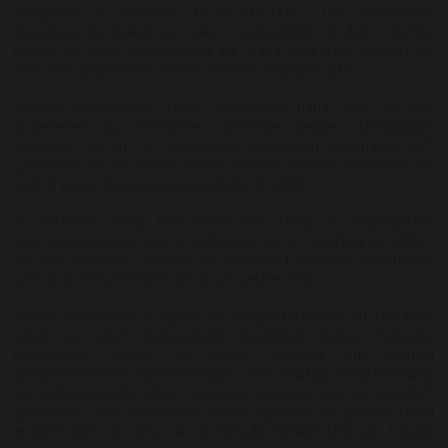
Sergisi’nin on birincisini 16-17-18 Ekim 2025 tarihlerinde
düzenleyerek, bakım ve bakım mühendisliği ile ilgili tarafları
kongre ve sergi çerçevesinde bir araya getirecek, sektöre ve
sektörün gelişmesine önemli bir katkı sağlayacaktır.
Makina Mühendisleri Odası tarafından daha önce on kez
düzenlenen bu etkinlikte, sektörde gelişen teknolojiler,
yenilenen sistem ve ekipmanlar, inovasyon çalışmaları, IOT
çalışmaları ve veri bilimi üzerine sorulan soruları yanıtlamış ve
verimli geçen buluşmalara paydaşlık etmiştir.
XI. BTKS’nin sergi boyutunda yeni cihaz ve ekipmanların
tanıtımını yaparak, yeni iş birliklerine zemin oluşturarak, eğitim
ve bilgi paylaşımı yaparak ve sektörel farkındalık oluşturarak
sektör profesyonellerini bir araya getirecektir.
Bakım Teknolojileri Kongresi ve Sergisi(BTKS)’nin bu etkinlikte
bakım ve bakım mühendisliği alanlarında gelişen teknoloji
kapsayarak, başarılı ve verimli sonuçlar elde etmesi
amaçlanmaktadır. Dijital dönüşüm, veri analitiği, enerji verimliliği
ve sürdürülebilirlik, bakım yönetimi, regülasyonlar ve standart
çalışmaları, vaka çalışmaları, teknik eğitimler ve gelecek trend
araştırmaları vb. daha birçok konuda katılımcılara çok faydalı