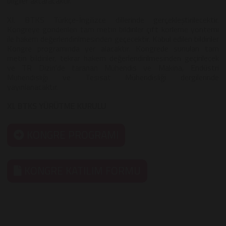
bilgiler aktaracaktır.
XI. BTKS Türkçe-İngilizce dillerinde gerçekleştirilecektir.
Kongreye gönderilen tam metin bildiriler çift körleme yöntemi
ile hakem değerlendirilmesinden geçecektir. Kabul edilen bildiriler
Kongre programında yer alacaktır. Kongrede sunulan tam
metin bildiriler, tekrar hakem değerlendirilmesinden geçirilecek
ve TR Dizin'de taranan Mühendis ve Makina, Endüstri
Mühendisliği ve Tesisat Mühendisliği dergilerinde
yayınlanacaktır.
XI. BTKS YÜRÜTME KURULU
KONGRE PROGRAMI
KONGRE KATILIM FORMU