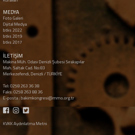
Kuralları
MEDYA
Foto Galeri
Dijital Medya
btks 2022
btks 2019
btks 2017
İLETİŞİM
Makina Müh. Odası Denizli Şubesi Sırakapılar
Mah. Saltak Cad. No:83
Merkezefendi, Denizli / TÜRKİYE
Tel: 0258 263 36 38
Faks: 0258 263 88 36
E-posta :
bakimkongresi@mmo.org.tr
KVKK Aydınlatma Metni